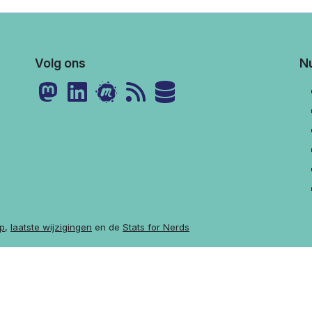
Volg ons
Nu
p
,
laatste wijzigingen
en de
Stats for Nerds