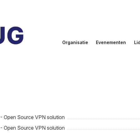
Organisatie
Evenementen
Li
Doelstellingen
Kalender
Aanmel
Bestuur
NLUUG
Ereled
Commissies
Sprekers
Inlogge
leden
NLUUG Award
 - Open Source VPN solution
 - Open Source VPN solution