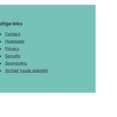
ttige links
Contact
Huisregels
Privacy
Security
Sponsoring
Archief (oude website)