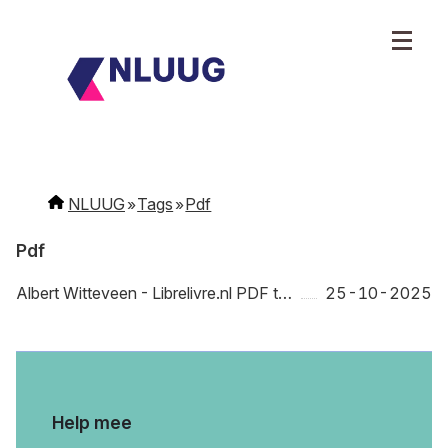
NLUUG
Tags
Pdf
Pdf
Albert Witteveen - Librelivre.nl PDF to Epub conversion on a GTX 970
25-10-2025
Help mee