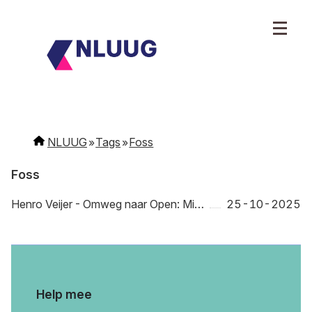
NLUUG
Tags
Foss
Foss
Henro Veijer - Omweg naar Open: Mijn FOSS-avontuur tussen gemak en autonomie
25-10-2025
Help mee