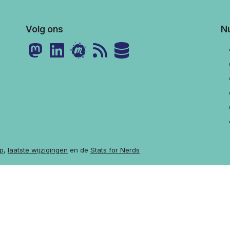
Volg ons
Nu
p
,
laatste wijzigingen
en de
Stats for Nerds