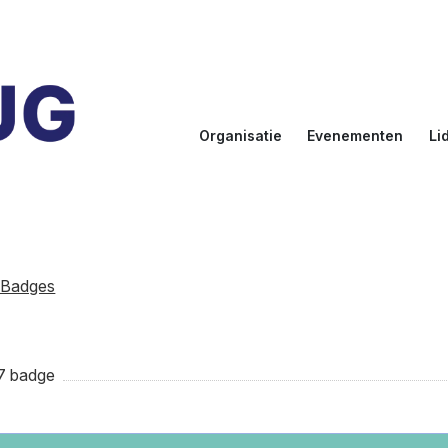
Organisatie
Evenementen
Li
Doelstellingen
Kalender
Aanmel
Bestuur
NLUUG
Ereled
Commissies
Sprekers
Inlogge
leden
e-Badges
NLUUG Award
7 badge