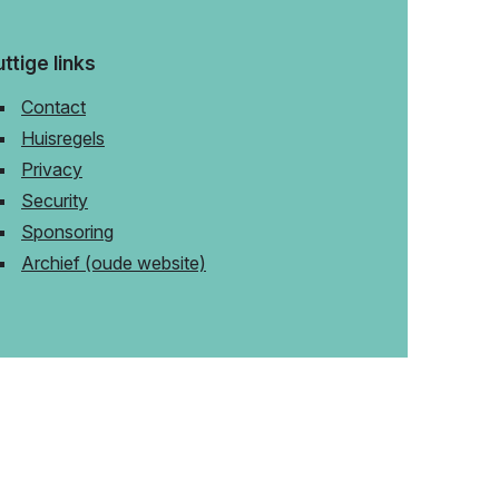
ttige links
Contact
Huisregels
Privacy
Security
Sponsoring
Archief (oude website)