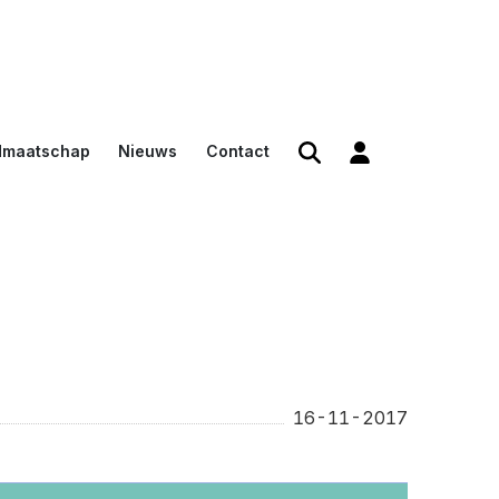
dmaatschap
Nieuws
Contact
den
en
n voor
16-11-2017