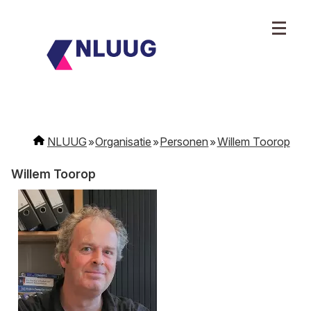
NLUUG
Organisatie
Personen
Willem Toorop
Willem Toorop