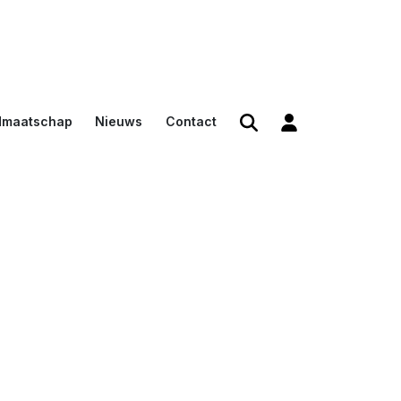
dmaatschap
Nieuws
Contact
den
en
n voor