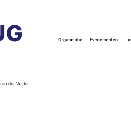
Organisatie
Evenementen
Li
Doelstellingen
Kalender
Aanmel
Bestuur
NLUUG
Ereled
Commissies
Sprekers
Inlogge
leden
van der Velde
NLUUG Award