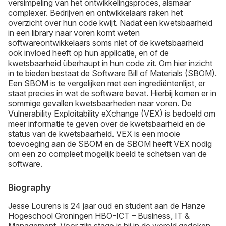
versimpeling van het ontwikkelingsproces, alsmaar
complexer. Bedrijven en ontwikkelaars raken het
overzicht over hun code kwijt. Nadat een kwetsbaarheid
in een library naar voren komt weten
softwareontwikkelaars soms niet of de kwetsbaarheid
ook invloed heeft op hun applicatie, en of de
kwetsbaarheid überhaupt in hun code zit. Om hier inzicht
in te bieden bestaat de Software Bill of Materials (SBOM).
Een SBOM is te vergelijken met een ingrediëntenlijst, er
staat precies in wat de software bevat. Hierbij komen er in
sommige gevallen kwetsbaarheden naar voren. De
Vulnerability Exploitability eXchange (VEX) is bedoeld om
meer informatie te geven over de kwetsbaarheid en de
status van de kwetsbaarheid. VEX is een mooie
toevoeging aan de SBOM en de SBOM heeft VEX nodig
om een zo compleet mogelijk beeld te schetsen van de
software.
Biography
Jesse Lourens is 24 jaar oud en student aan de Hanze
Hogeschool Groningen HBO-ICT – Business, IT &
Management. Voor zijn stage is hij in de wereld gedoken