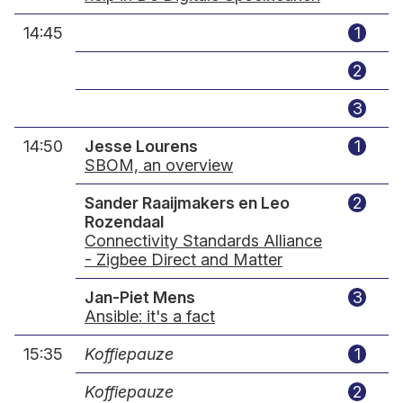
14:45
1
2
3
14:50
Jesse Lourens
1
SBOM, an overview
Sander Raaijmakers en Leo
2
Rozendaal
Connectivity Standards Alliance
- Zigbee Direct and Matter
Jan-Piet Mens
3
Ansible: it's a fact
15:35
Koffiepauze
1
Koffiepauze
2