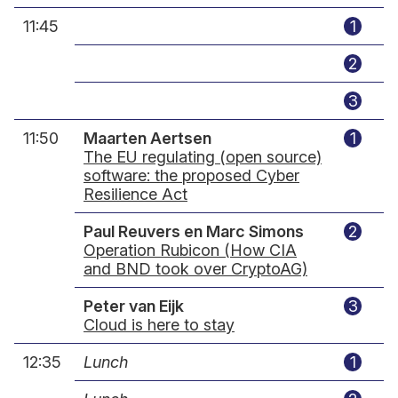
11:45
1
2
3
11:50
Maarten Aertsen
1
The EU regulating (open source)
software: the proposed Cyber
Resilience Act
Paul Reuvers en Marc Simons
2
Operation Rubicon (How CIA
and BND took over CryptoAG)
Peter van Eijk
3
Cloud is here to stay
12:35
Lunch
1