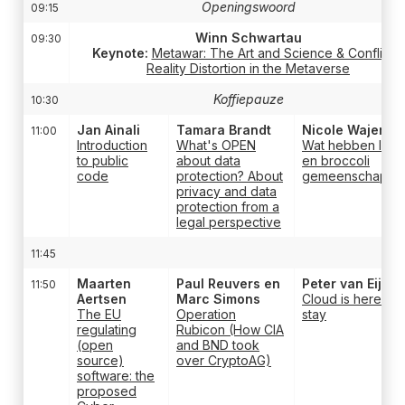
Openingswoord
09:15
Winn Schwartau
09:30
Keynote:
Metawar: The Art and Science & Conflict &
Reality Distortion in the Metaverse
Koffiepauze
10:30
Jan Ainali
Tamara Brandt
Nicole Wajer
11:00
Introduction
What's OPEN
Wat hebben IPv6
to public
about data
en broccoli
code
protection? About
gemeenschappel
privacy and data
protection from a
legal perspective
11:45
Maarten
Paul Reuvers en
Peter van Eijk
11:50
Aertsen
Marc Simons
Cloud is here to
The EU
Operation
stay
regulating
Rubicon (How CIA
(open
and BND took
source)
over CryptoAG)
software: the
proposed