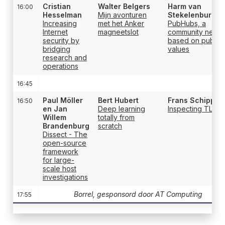
Cristian
Walter Belgers
Harm van
16:00
Hesselman
Mijn avonturen
Stekelenburg
Increasing
met het Anker
PubHubs, a
Internet
magneetslot
community netwo
security by
based on public
bridging
values
research and
operations
16:45
Paul Möller
Bert Hubert
Frans Schipper
16:50
en Jan
Deep learning
Inspecting TLS
Willem
totally from
Brandenburg
scratch
Dissect - The
open-source
framework
for large-
scale host
investigations
Borrel, gesponsord door AT Computing
17:55