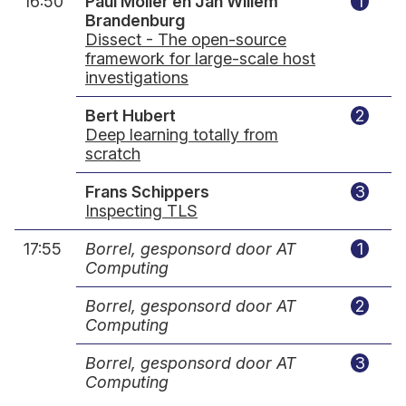
16:50
Paul Möller en Jan Willem
1
Brandenburg
Dissect - The open-source
framework for large-scale host
investigations
Bert Hubert
2
Deep learning totally from
scratch
Frans Schippers
3
Inspecting TLS
17:55
Borrel, gesponsord door AT
1
Computing
Borrel, gesponsord door AT
2
Computing
Borrel, gesponsord door AT
3
Computing