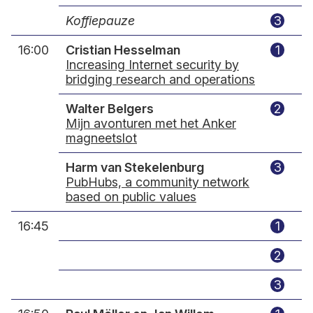
Koffiepauze
3
16:00
Cristian Hesselman
1
Increasing Internet security by
bridging research and operations
Walter Belgers
2
Mijn avonturen met het Anker
magneetslot
Harm van Stekelenburg
3
PubHubs, a community network
based on public values
16:45
1
2
3