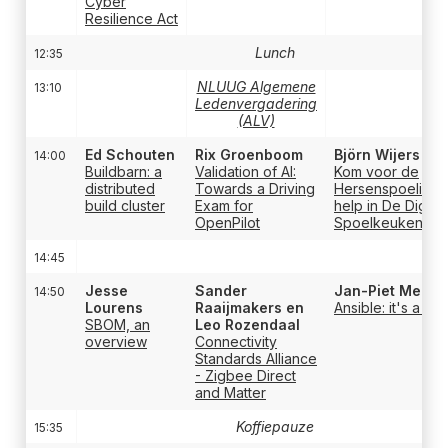
Cyber
Resilience Act
Lunch
12:35
NLUUG Algemene
13:10
Ledenvergadering
(ALV)
Ed Schouten
Rix Groenboom
Björn Wijers
14:00
Buildbarn: a
Validation of AI:
Kom voor de
distributed
Towards a Driving
Hersenspoeling 
build cluster
Exam for
help in De Digital
OpenPilot
Spoelkeuken
14:45
Jesse
Sander
Jan-Piet Mens
14:50
Lourens
Raaijmakers en
Ansible: it's a fac
SBOM, an
Leo Rozendaal
overview
Connectivity
Standards Alliance
- Zigbee Direct
and Matter
Koffiepauze
15:35