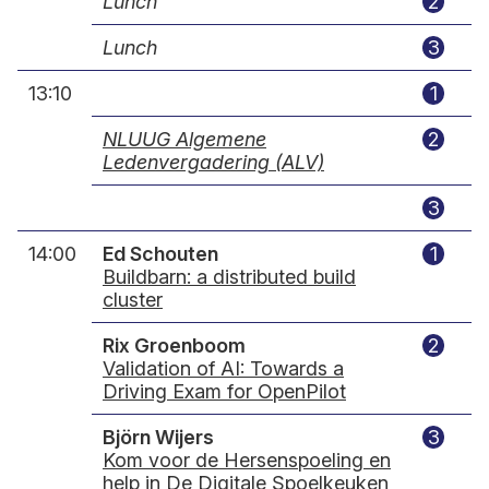
Lunch
2
Lunch
3
13:10
1
NLUUG Algemene
2
Ledenvergadering (ALV)
3
14:00
Ed Schouten
1
Buildbarn: a distributed build
cluster
Rix Groenboom
2
Validation of AI: Towards a
Driving Exam for OpenPilot
Björn Wijers
3
Kom voor de Hersenspoeling en
help in De Digitale Spoelkeuken