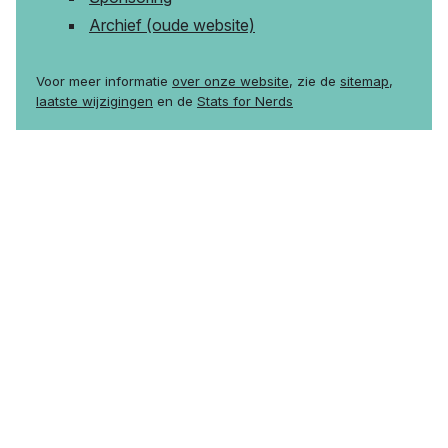
Archief (oude website)
Voor meer informatie
over onze website
, zie de
sitemap
,
laatste wijzigingen
en de
Stats for Nerds