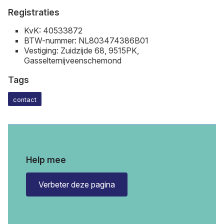
Registraties
KvK: 40533872
BTW-nummer: NL803474386B01
Vestiging: Zuidzijde 68, 9515PK,
Gasselternijveenschemond
Tags
contact
Help mee
Verbeter deze pagina